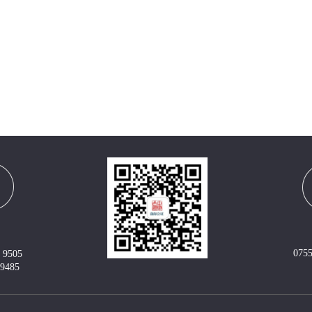
0755
 9505
 9485