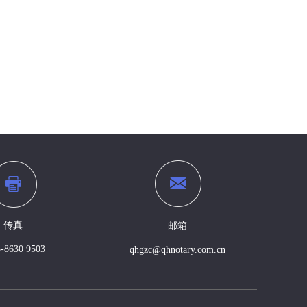
传真
邮箱
-8630 9503
qhgzc@qhnotary.com.cn