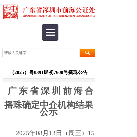
（2025）粤0391民初7600号摇珠公告
广
东
省
深
圳
前
海
合
作
摇珠确定中介机构结果
公示
2025年
08
月13
日（周三）15